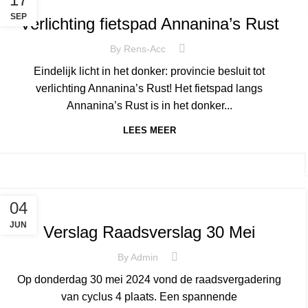
SEP
Verlichting fietspad Annanina’s Rust
By
Rens-Acc
Eindelijk licht in het donker: provincie besluit tot
verlichting Annanina’s Rust! Het fietspad langs
Annanina’s Rust is in het donker...
LEES MEER
,
NIEUWS
HILVARENBEEK
04
JUN
Verslag Raadsverslag 30 Mei
By
Admin
Op donderdag 30 mei 2024 vond de raadsvergadering
van cyclus 4 plaats. Een spannende