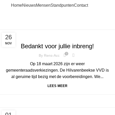
Home
Nieuws
Mensen
Standpunten
Contact
Hilvarenbeek
Home
Categorie: "Hilvarenbeek"
,
,
,
,
,
ESBEEK
HAGHORST
HILVARENBEEK
NIEUWS
BAARSCHOT
26
,
BIEST-HOUTHAKKER
DIESSEN
NOV
Bedankt voor jullie inbreng!
0
By
Rens-Acc
Op 18 maart 2026 zijn er weer
gemeenteraadsverkiezingen. De Hilvarenbeekse VVD is
al geruime tijd bezig met de voorbereidingen. We...
LEES MEER
,
HILVARENBEEK
NIEUWS
01