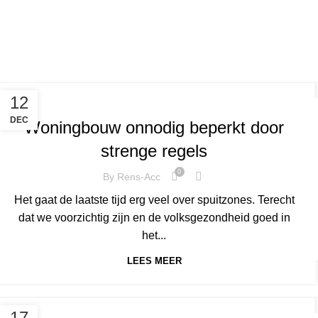
,
,
NIEUWS
ESBEEK
HILVARENBEEK
12
DEC
Woningbouw onnodig beperkt door
strenge regels
0
By
Rens-Acc
Het gaat de laatste tijd erg veel over spuitzones. Terecht
dat we voorzichtig zijn en de volksgezondheid goed in
het...
LEES MEER
,
,
DIESSEN
HILVARENBEEK
NIEUWS
17