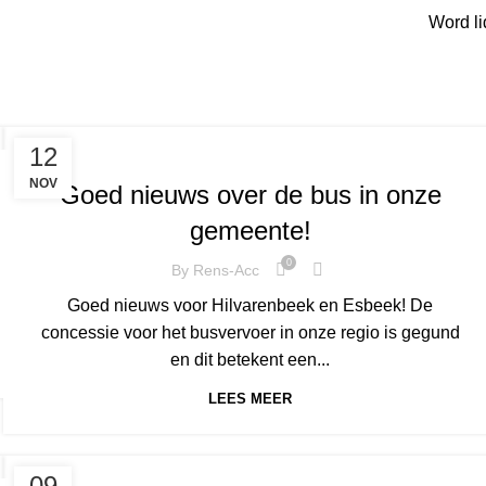
Word li
,
,
,
NIEUWS
DIESSEN
ESBEEK
HILVARENBEEK
12
NOV
Goed nieuws over de bus in onze
gemeente!
0
By
Rens-Acc
Goed nieuws voor Hilvarenbeek en Esbeek! De
concessie voor het busvervoer in onze regio is gegund
en dit betekent een...
LEES MEER
,
,
NIEUWS
DIESSEN
HILVARENBEEK
09