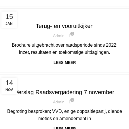
NIEUWS
15
JAN
Terug- en vooruitkijken
0
Admin
Brochure uitgebracht over raadsperiode sinds 2022:
inzet, resultaten en toekomstige uitdagingen.
LEES MEER
NIEUWS
14
NOV
Verslag Raadsvergadering 7 november
0
Admin
Begroting besproken; VVD, enige oppositiepartij, diende
moties en amendement in
LEES MEER