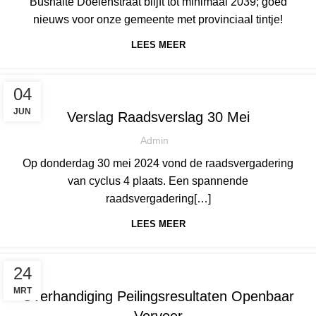
Bushalte Doelenstraat blijft tot minimaal 2039; goed
nieuws voor onze gemeente met provinciaal tintje!
LEES MEER
,
NIEUWS
HILVARENBEEK
04
JUN
Verslag Raadsverslag 30 Mei
Admin
Op donderdag 30 mei 2024 vond de raadsvergadering
van cyclus 4 plaats. Een spannende
raadsvergadering[…]
LEES MEER
NIEUWS
24
MRT
Overhandiging Peilingsresultaten Openbaar