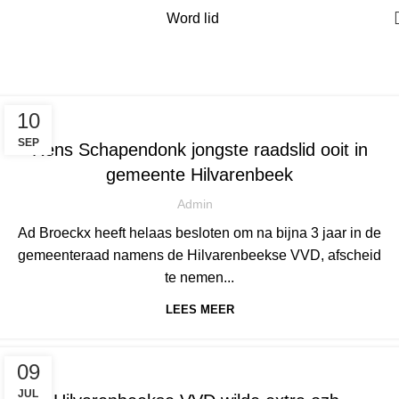
Word lid
Posts by
admin
Home
Articles Posted by admin
NIEUWS
10
SEP
Rens Schapendonk jongste raadslid ooit in
gemeente Hilvarenbeek
Admin
Ad Broeckx heeft helaas besloten om na bijna 3 jaar in de
gemeenteraad namens de Hilvarenbeekse VVD, afscheid
te nemen...
LEES MEER
NIEUWS
09
JUL