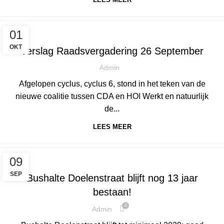
,
NIEUWS
HILVARENBEEK
01
OKT
Verslag Raadsvergadering 26 September
Admin
Afgelopen cyclus, cyclus 6, stond in het teken van de
nieuwe coalitie tussen CDA en HOI Werkt en natuurlijk
de...
LEES MEER
,
,
NIEUWS
DIESSEN
HILVARENBEEK
09
SEP
Bushalte Doelenstraat blijft nog 13 jaar
bestaan!
0
Admin