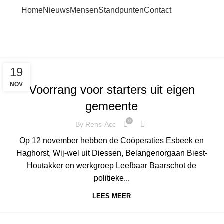
Home
Nieuws
Mensen
Standpunten
Contact
Haghorst
Home
Categorie: "Haghorst"
,
,
,
,
,
HAGHORST
NIEUWS
BAARSCHOT
BIEST-HOUTHAKKER
DIESSEN
19
ESBEEK
NOV
Voorrang voor starters uit eigen
gemeente
0
By
Rens-Acc
Op 12 november hebben de Coöperaties Esbeek en
Haghorst, Wij-wel uit Diessen, Belangenorgaan Biest-
Houtakker en werkgroep Leefbaar Baarschot de
politieke...
LEES MEER