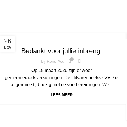
,
,
,
,
BIEST-HOUTHAKKER
DIESSEN
ESBEEK
HAGHORST
26
,
,
HILVARENBEEK
NIEUWS
BAARSCHOT
NOV
Bedankt voor jullie inbreng!
0
By
Rens-Acc
Op 18 maart 2026 zijn er weer
gemeenteraadsverkiezingen. De Hilvarenbeekse VVD is
al geruime tijd bezig met de voorbereidingen. We...
LEES MEER