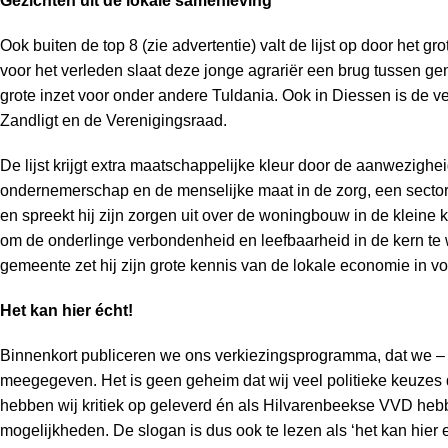
Gezichten uit de lokale samenleving
Ook buiten de top 8 (zie advertentie) valt de lijst op door he
voor het verleden slaat deze jonge agrariër een brug tussen 
grote inzet voor onder andere Tuldania. Ook in Diessen is de
Zandligt en de Verenigingsraad.
De lijst krijgt extra maatschappelijke kleur door de aanwezighe
ondernemerschap en de menselijke maat in de zorg, een sector
en spreekt hij zijn zorgen uit over de
woningbouw in de kleine k
om de onderlinge verbondenheid en leefbaarheid in de kern t
gemeente zet hij zijn grote kennis van de lokale economie in v
Het kan hier écht!
Binnenkort publiceren we ons verkiezingsprogramma, dat we – m
meegegeven. Het is geen geheim dat wij veel politieke keuzes
hebben wij kritiek op geleverd én als Hilvarenbeekse VVD hebb
mogelijkheden. De slogan is dus ook te lezen als ‘het kan hier 