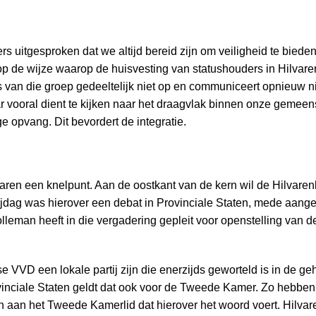
itgesproken dat we altijd bereid zijn om veiligheid te bieden
h op de wijze waarop de huisvesting van statushouders in Hilvar
ies van die groep gedeeltelijk niet op en communiceert opnieu
aar vooral dient te kijken naar het draagvlak binnen onze geme
e opvang. Dit bevordert de integratie.
 jaren een knelpunt. Aan de oostkant van de kern wil de Hilva
rijdag was hierover een debat in Provinciale Staten, mede aang
lleman heeft in die vergadering gepleit voor openstelling van
se VVD een lokale partij zijn die enerzijds geworteld is in de
inciale Staten geldt dat ook voor de Tweede Kamer. Zo hebben 
aan het Tweede Kamerlid dat hierover het woord voert. Hilvare