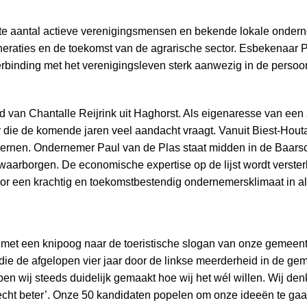
t grote aantal actieve verenigingsmensen en bekende lokale onde
generaties en de toekomst van de agrarische sector. Esbekena
 verbinding met het verenigingsleven sterk aanwezig in de per
id van Chantalle Reijrink uit Haghorst. Als eigenaresse van een 
 die de komende jaren veel aandacht vraagt.
Vanuit Biest-Hout
ernen. Ondernemer Paul van de Plas staat midden in de Baars
e waarborgen.
De economische expertise op de lijst wordt verst
oor een krachtig en toekomstbestendig ondernemersklimaat in al
et een knipoog naar de toeristische slogan van onze gemeente –
 die de afgelopen vier jaar door de linkse meerderheid in de 
en wij steeds duidelijk gemaakt hoe wij het wél willen. Wij de
echt beter’. Onze 50 kandidaten popelen om onze ideeën te gaan 