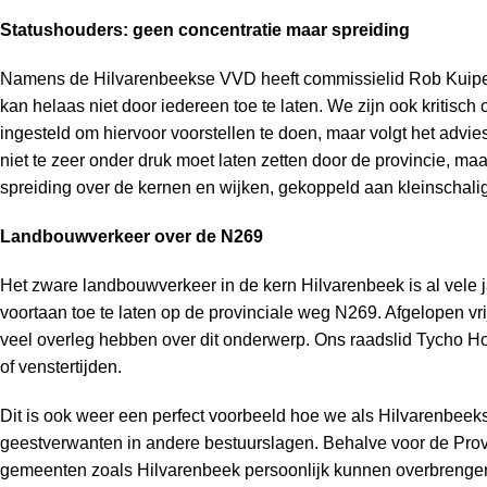
Statushouders: geen concentratie maar spreiding
Namens de Hilvarenbeekse VVD heeft commissielid Rob Kuipers u
kan helaas niet door iedereen toe te laten. We zijn ook kritisc
ingesteld om hiervoor voorstellen te doen, maar volgt het adv
niet te zeer onder druk moet laten zetten door de provincie, m
spreiding over de kernen en wijken, gekoppeld aan kleinschalig
Landbouwverkeer over de N269
Het zware landbouwverkeer in de kern Hilvarenbeek is al vele
voortaan toe te laten op de provinciale weg N269. Afgelopen v
veel overleg hebben over dit onderwerp. Ons raadslid Tycho Ho
of venstertijden.
Dit is ook weer een perfect voorbeeld hoe we als Hilvarenbeek
geestverwanten in andere bestuurslagen. Behalve voor de Prov
gemeenten zoals Hilvarenbeek persoonlijk kunnen overbrengen 