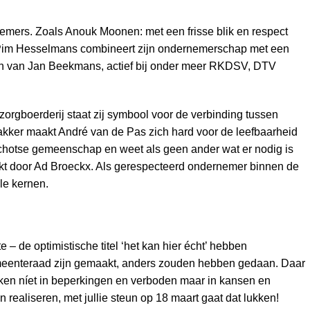
rnemers. Zoals Anouk Moonen: met een frisse blik en respect
ar Pim Hesselmans combineert zijn ondernemerschap met een
soon van Jan Beekmans, actief bij onder meer RKDSV, DTV
zorgboerderij staat zij symbool voor de verbinding tussen
akker maakt André van de Pas zich hard voor de leefbaarheid
chotse gemeenschap en weet als geen ander wat er nodig is
erkt door Ad Broeckx. Als gerespecteerd ondernemer binnen de
le kernen.
 de optimistische titel ‘het kan hier écht’ hebben
gemeenteraad zijn gemaakt, anders zouden hebben gedaan. Daar
nken níet in beperkingen en verboden maar in kansen en
realiseren, met jullie steun op 18 maart gaat dat lukken!