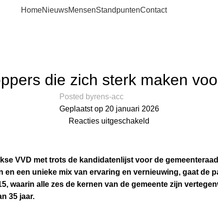
Home
Nieuws
Mensen
Standpunten
Contact
Blog
Home
Nieuws
NIEUWS
oppers die zich sterk maken voor
Posted by
rens-acc
Geplaatst op 20 januari 2026
Reacties uitgeschakeld
kse VVD met trots de kandidatenlijst voor de gemeenteraad
n en een unieke mix van ervaring en vernieuwing, gaat de p
15, waarin alle zes de kernen van de gemeente zijn vertegen
n 35 jaar.