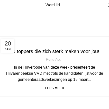
Word lid
Tag Archives:
Statushouders
Home
Posts Tagged "Statushouders"
NIEUWS
20
JAN
50 toppers die zich sterk maken voor jou!
Rens-Acc
In de Hilverbode van deze week presenteert de
Hilvarenbeekse VVD met trots de kandidatenlijst voor de
gemeenteraadsverkiezingen op 18 maart...
LEES MEER