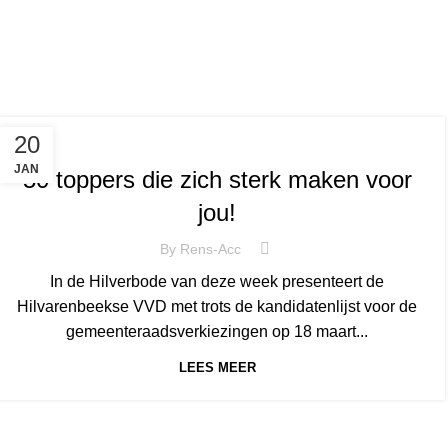
Tag
NIEUWS
20
JAN
50 toppers die zich sterk maken voor
jou!
By
Rens-Acc
In de Hilverbode van deze week presenteert de
Hilvarenbeekse VVD met trots de kandidatenlijst voor de
gemeenteraadsverkiezingen op 18 maart...
LEES MEER