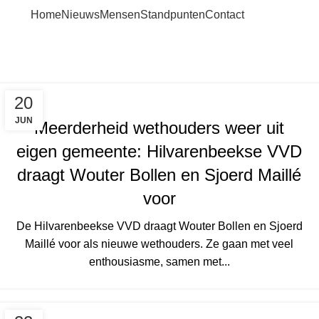
Home
Nieuws
Mensen
Standpunten
Contact
Blog
Home
Nieuws
20
JUN
Meerderheid wethouders weer uit
eigen gemeente: Hilvarenbeekse VVD
draagt Wouter Bollen en Sjoerd Maillé
voor
De Hilvarenbeekse VVD draagt Wouter Bollen en Sjoerd
Maillé voor als nieuwe wethouders. Ze gaan met veel
enthousiasme, samen met...