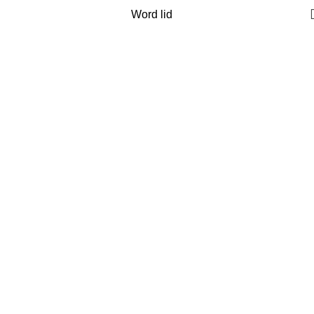
Word lid
#33 Gijs Abrahams
Home
Mensen overzicht
#33 Gijs Abrahams