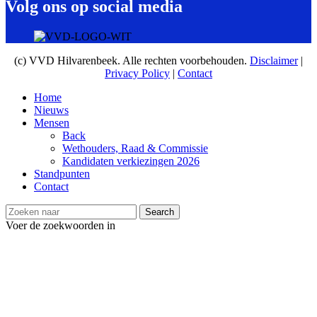
Volg ons op social media
(c) VVD Hilvarenbeek. Alle rechten voorbehouden.
Disclaimer
|
Privacy Policy
|
Contact
Home
Nieuws
Mensen
Back
Wethouders, Raad & Commissie
Kandidaten verkiezingen 2026
Standpunten
Contact
Search
Voer de zoekwoorden in