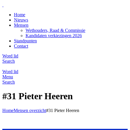
Home
Nieuws
Mensen
Wethouders, Raad & Commissie
Kandidaten verkiezingen 2026
Standpunten
Contact
Word lid
Search
Word lid
Menu
Search
#31 Pieter Heeren
Home
Mensen overzicht
#31 Pieter Heeren