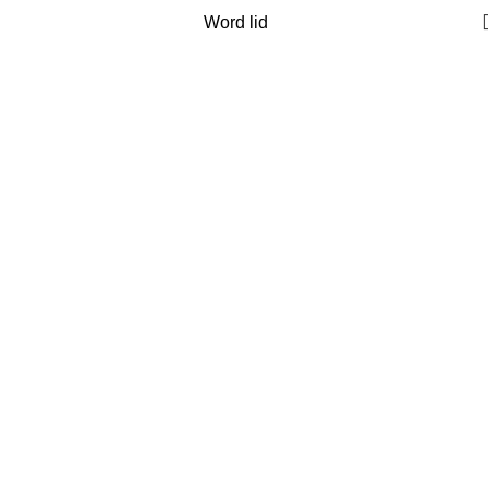
Word lid
#29 Joost Reijrink
Home
Mensen overzicht
#29 Joost Reijrink