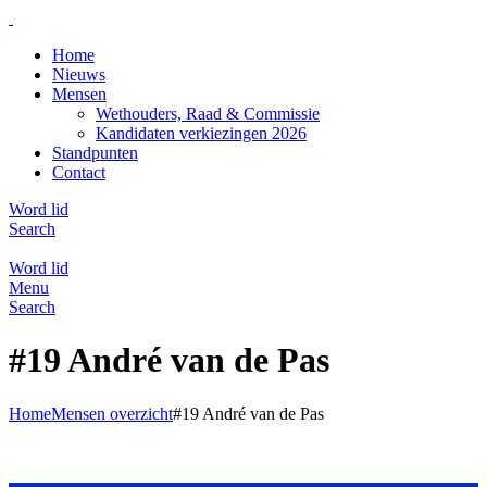
Home
Nieuws
Mensen
Wethouders, Raad & Commissie
Kandidaten verkiezingen 2026
Standpunten
Contact
Word lid
Search
Word lid
Menu
Search
#19 André van de Pas
Home
Mensen overzicht
#19 André van de Pas