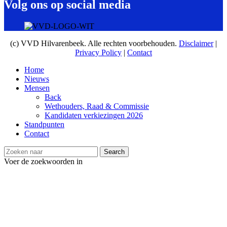
Volg ons op social media
(c) VVD Hilvarenbeek. Alle rechten voorbehouden.
Disclaimer
|
Privacy Policy
|
Contact
Home
Nieuws
Mensen
Back
Wethouders, Raad & Commissie
Kandidaten verkiezingen 2026
Standpunten
Contact
Search
Voer de zoekwoorden in