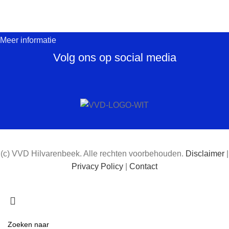
Hilvarenbeek
Meer informatie
Meer informatie
Volg ons op social media
(c) VVD Hilvarenbeek. Alle rechten voorbehouden.
Disclaimer
|
Privacy Policy
|
Contact